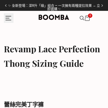
Translation
✨ 全新登場：深V升「級」組合 — 一次擁有兩種提拉效果 → 立
missing:
即選購 ✨
zh-
0
TW.accessibility.skip_to_text
Revamp Lace Perfection
Thong Sizing Guide
蕾絲完美丁字褲