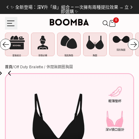
Translation
✨ 全新登場：深V升「級」組合 — 一次擁有兩種提拉效果 → 立
missing:
即選購 ✨
zh-
0
TW.accessibility.skip_to_text
隱形胸圍
套裝組合
新娘必備
黏貼胸墊
胸圍
首頁
/
Off Duty Bralette / 休閒無鋼圈胸圍