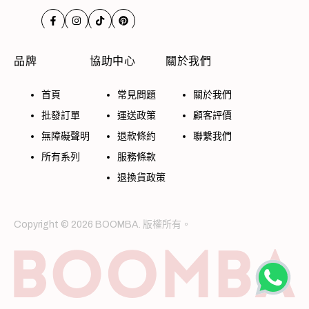
Translation
Translation
Translation
Translation
missing:
missing:
missing:
missing:
zh-
zh-
zh-
zh-
品牌
協助中心
關於我們
TW.general.social.links.facebook
TW.general.social.links.instagram
TW.general.social.links.tiktok
TW.general.social.links.pinterest
首頁
常見問題
關於我們
批發訂單
運送政策
顧客評價
無障礙聲明
退款條約
聯繫我們
所有系列
服務條款
退換貨政策
Copyright © 2026 BOOMBA. 版權所有。