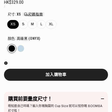
HK$329.00
TRANSLATION
TRANSLATION
/
MISSING:
MISSING:
ZH-
ZH-
尺寸:
XS
尺碼指南
TW.PRODUCTS.PRODUCT.PRICE.UNIT_PRICE
TW.ACCESSIBILITY.UNIT_PRICE_SEPARATOR
XS
S
M
L
XL
顏色:
高級黑
(ONYX)
售
高
售
藍
罄
級
罄
黑
加入購物車
購買前要量度尺寸！
唔知道自己咩碼？輸入你嘅胸圍同 Cup Size 就可以知你嘅 BOOMBA
尺寸啦！