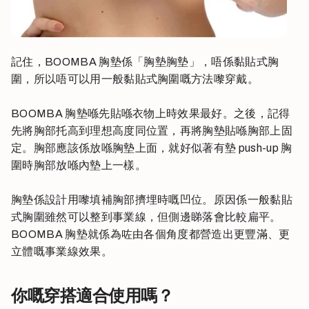
記住，BOOMBA 胸墊係「胸墊胸墊」，唔係黏貼式胸
圍，所以唔可以用一般黏貼式胸圍嘅方法嚟穿戴。
BOOMBA 胸墊喺先貼喺衣物上時效果最好。之後，記得
先將胸部托高到理想高度同位置，再將胸墊貼喺胸部上固
定。胸部應該係放喺胸墊上面，就好似著有墊 push-up 胸
圍時胸部放喺內墊上一樣。
胸墊係設計用嚟填補胸部擠埋時嘅凹位。原因係一般黏貼
式胸圍雖然可以整到事業線，但側邊睇落會比較扁平。
BOOMBA 胸墊就係為咗由各個角度都營造出更豐滿、更
立體嘅事業線效果。
你嘅穿搭適合使用嗎？