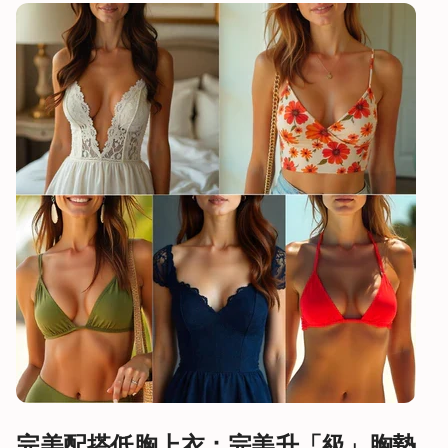
完美配搭低胸上衣：完美升「級」胸墊