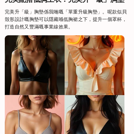
完美升「級」胸墊係我哋嘅「單重升級胸墊」。呢款似貝
殼形設計嘅胸墊可以隱藏喺低胸裙之下，提升一個罩杯，
打造自然又豐滿嘅事業線效果。