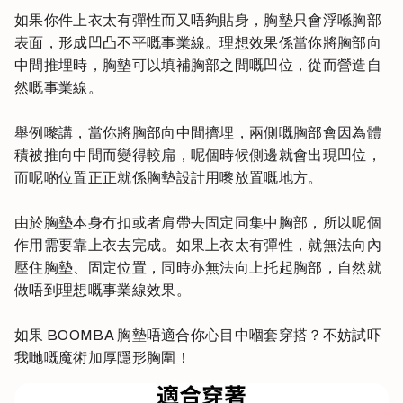
如果你件上衣太有彈性而又唔夠貼身，胸墊只會浮喺胸部
表面，形成凹凸不平嘅事業線。理想效果係當你將胸部向
中間推埋時，胸墊可以填補胸部之間嘅凹位，從而營造自
然嘅事業線。
舉例嚟講，當你將胸部向中間擠埋，兩側嘅胸部會因為體
積被推向中間而變得較扁，呢個時候側邊就會出現凹位，
而呢啲位置正正就係胸墊設計用嚟放置嘅地方。
由於胸墊本身冇扣或者肩帶去固定同集中胸部，所以呢個
作用需要靠上衣去完成。如果上衣太有彈性，就無法向內
壓住胸墊、固定位置，同時亦無法向上托起胸部，自然就
做唔到理想嘅事業線效果。
如果 BOOMBA 胸墊唔適合你心目中嗰套穿搭？不妨試吓
我哋嘅魔術加厚隱形胸圍！