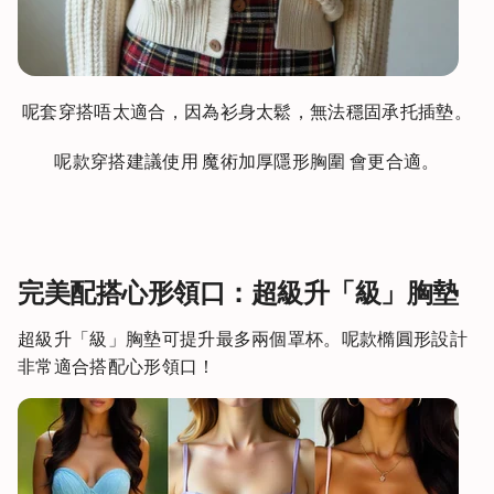
撐
呢套穿搭唔太適合，因為衫身太鬆，無法穩固承托插墊。
呢款穿搭建議使用 魔術加厚隱形胸圍 會更合適。
完美配搭心形領口：超級升「級」胸墊
超級升「級」胸墊可提升最多兩個罩杯。呢款橢圓形設計
非常適合搭配心形領口！