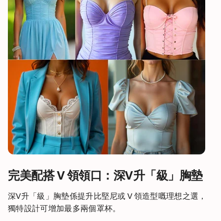
完美配搭 V 領領口：深V升「級」胸墊
深V升「級」胸墊係提升比堅尼或 V 領造型嘅理想之選，
獨特設計可增加最多兩個罩杯。