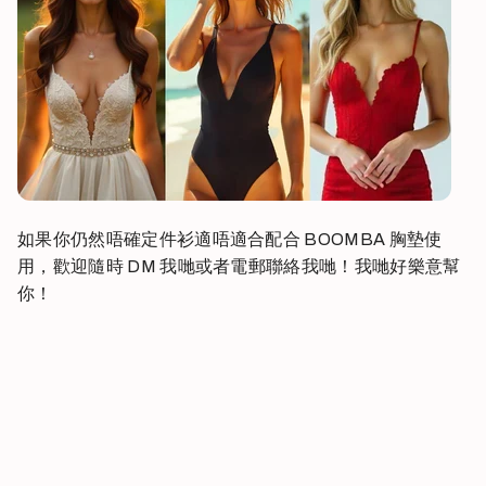
如果你仍然唔確定件衫適唔適合配合 BOOMBA 胸墊使
用，歡迎隨時 DM 我哋或者電郵聯絡我哋！我哋好樂意幫
你！