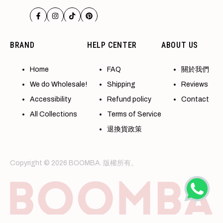
Facebook
Instagram
TikTok
Pinterest
BRAND
HELP CENTER
ABOUT US
Home
FAQ
關於我們
We do Wholesale!
Shipping
Reviews
Accessibility
Refund policy
Contact
All Collections
Terms of Service
退換貨政策
Copyright © 2026 BOOMBA. 版權所有。